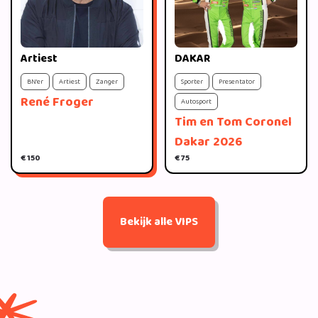
Artiest
DAKAR
BN'er
Artiest
Zanger
Sporter
Presentator
René Froger
Autosport
Tim en Tom Coronel
Dakar 2026
€ 150
€ 75
Bekijk alle VIPS