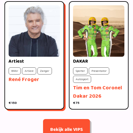
Artiest
DAKAR
BN'er
Artiest
Zanger
Sporter
Presentator
René Froger
Autosport
Tim en Tom Coronel
Dakar 2026
€ 150
€ 75
Bekijk alle VIPS