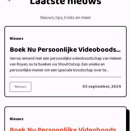
Laatste nieuws
Nieuws, tips, tricks en meer
Nieuws
Boek Nu Persoonlijke Videoboodschappen van Heleen van Royen bij ShoutOut.vip
Verras iemand met een persoonlijke videoboodschap van Heleen
van Royen, nu te boeken via ShoutOut.vip. Een unieke en
persoonlijke manier om een speciale boodschap over te
brengen.
03 september, 2024
Nieuws
Nieuws
Boek Nu Persoonlijke Videoboodschappen van Iris Villas van "B&B Vol Liefde" 2024 bij ShoutOut.vip