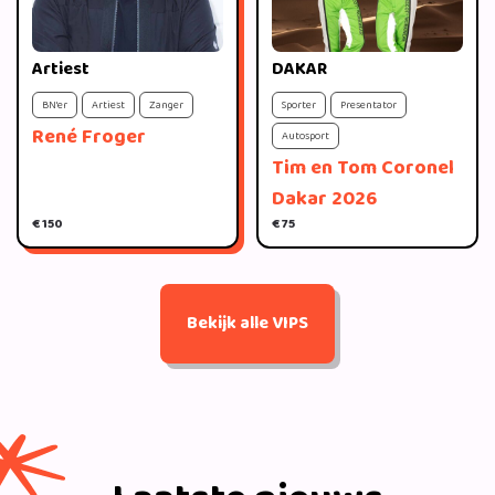
Artiest
DAKAR
BN'er
Artiest
Zanger
Sporter
Presentator
René Froger
Autosport
Tim en Tom Coronel
Dakar 2026
€ 150
€ 75
Bekijk alle VIPS