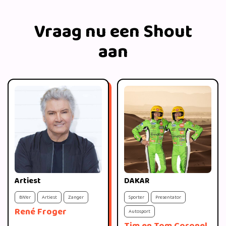
Vraag nu een Shout
aan
Artiest
DAKAR
BN'er
Artiest
Zanger
Sporter
Presentator
René Froger
Autosport