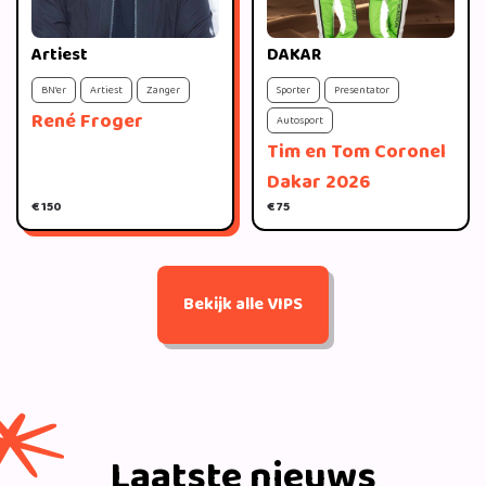
Artiest
DAKAR
BN'er
Artiest
Zanger
Sporter
Presentator
René Froger
Autosport
Tim en Tom Coronel
Dakar 2026
€ 150
€ 75
Bekijk alle VIPS
Laatste nieuws