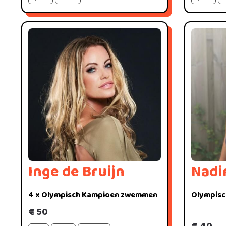
Inge de Bruijn
Nadi
4 x Olympisch Kampioen zwemmen
Olympisc
€ 50