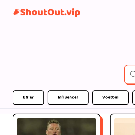
BN'er
Influencer
Voetbal