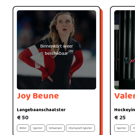
Binnenkort weer
beschikbaar
Joy Beune
Vale
Langebaanschaatster
Hockeyin
€ 50
€ 25
BN'er
Sporter
Schaatsen
Olympisch Sporter
Sporter
H