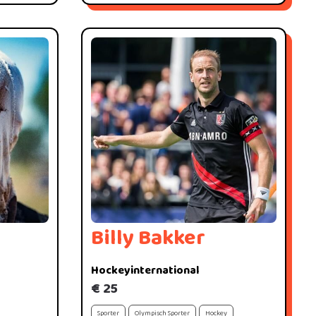
Billy Bakker
Hockeyinternational
€ 25
Sporter
Olympisch Sporter
Hockey