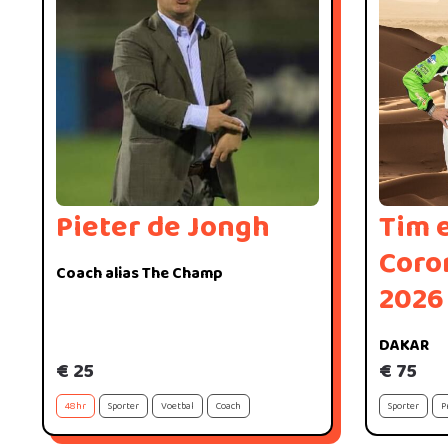
Pieter de Jongh
Tim 
Coro
Coach alias The Champ
2026
DAKAR
€ 25
€ 75
48hr
Sporter
Voetbal
Coach
Sporter
P