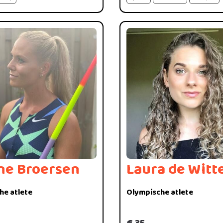
ne Broersen
Laura de Witt
he atlete
Olympische atlete