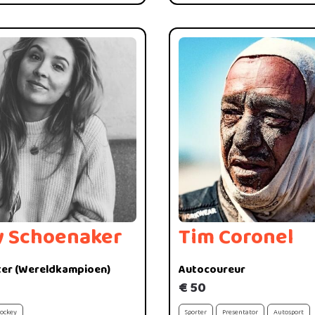
y Schoenaker
Tim Coronel
er (Wereldkampioen)
Autocoureur
€ 50
ockey
Sporter
Presentator
Autosport