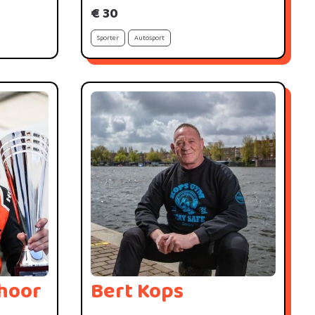
€ 30
Sporter
Autosport
hoor
Bert Kops