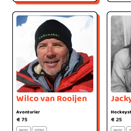
Wilco van Rooijen
Jack
Avonturier
Hockeyst
€ 75
€ 25
Sporter
Athleet
Sporter
H