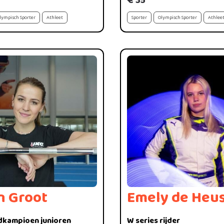
€ 35
lympisch Sporter
Athleet
Sporter
Olympisch Sporter
Athlee
n Groot
Emely de Heu
dkampioen junioren
W series rijder