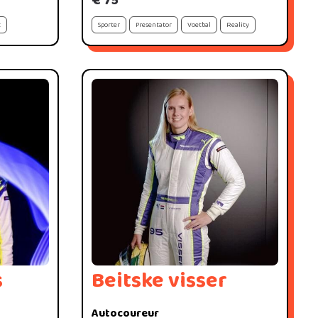
€ 75
t
Sporter
Presentator
Voetbal
Reality
s
Beitske visser
Autocoureur