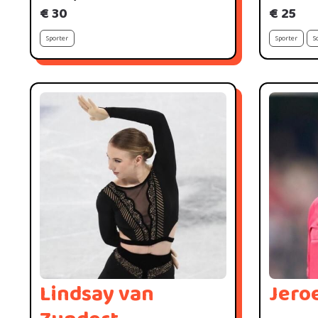
€ 30
€ 25
Sporter
Sporter
S
Lindsay van
Jero