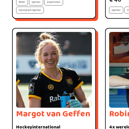
€ 40
BN'er
Sporter
Zwemmen
Olympisch Sporter
Sporter
O
Margot van Geffen
Robi
Hockeyinternational
4x werel