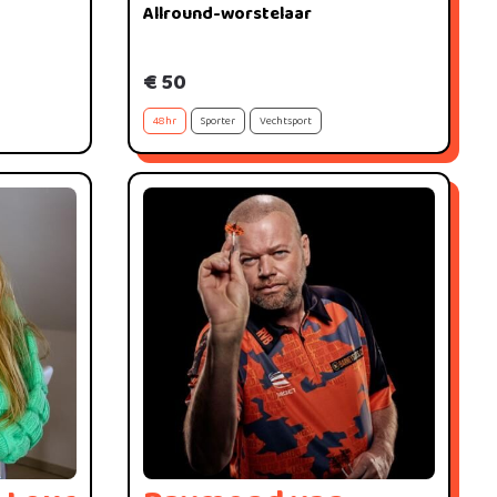
Allround-worstelaar
€ 50
48hr
Sporter
Vechtsport