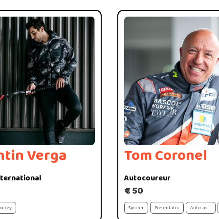
ntin Verga
Tom Coronel
ternational
Autocoureur
€ 50
ockey
Sporter
Presentator
Autosport