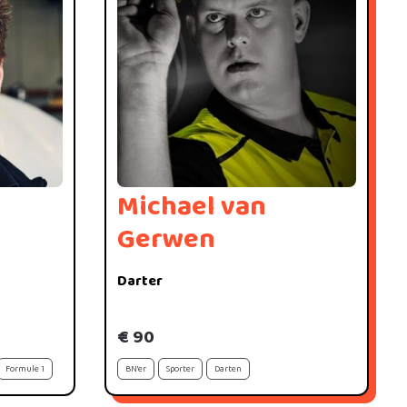
Michael van
Gerwen
Darter
€ 90
Formule 1
BN'er
Sporter
Darten