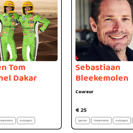
en Tom
Sebastiaan
nel Dakar
Bleekemolen
Coureur
€ 25
resentator
Autosport
Sporter
Presentator
Autosport