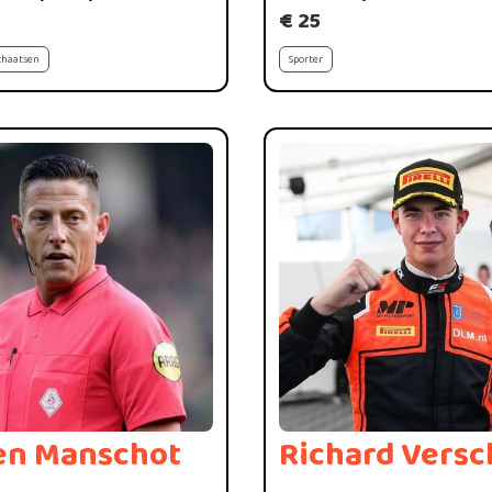
€ 25
chaatsen
Sporter
en Manschot
Richard Versc