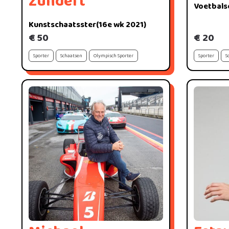
Zundert
Voetbals
Kunstschaatsster(16e wk 2021)
€ 50
€ 20
Sporter
Schaatsen
Olympisch Sporter
Sporter
S