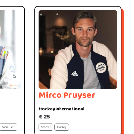
Mirco Pruyser
Hockeyinternational
€ 25
Formule 1
Sporter
Hockey