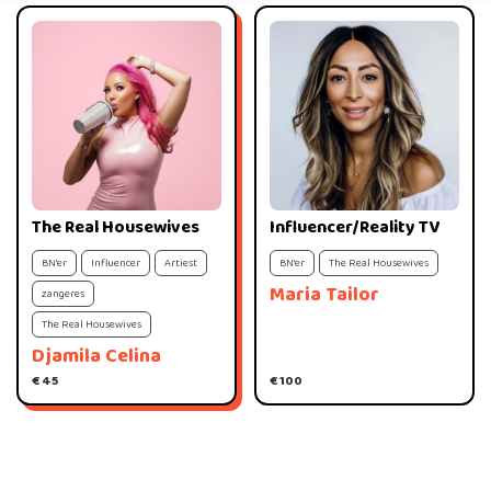
The Real Housewives
Influencer/Reality TV
BN'er
Influencer
Artiest
BN'er
The Real Housewives
Maria Tailor
zangeres
The Real Housewives
Djamila Celina
€ 45
€ 100