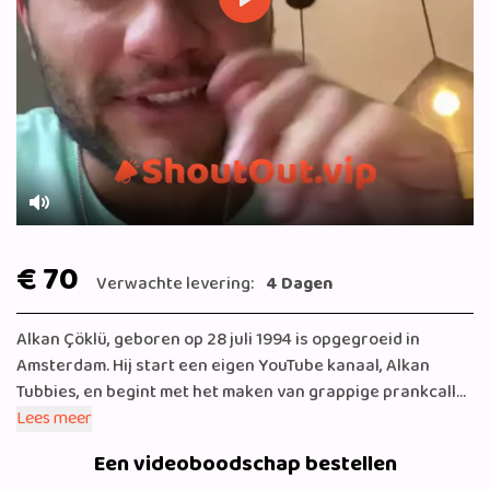
Play
Mute
€ 70
Verwachte levering:
4 Dagen
Alkan Çöklü, geboren op 28 juli 1994 is opgegroeid in
Amsterdam. Hij start een eigen YouTube kanaal, Alkan
Tubbies, en begint met het maken van grappige prankcalls,
sketches en vlogs. (Je kan hem ook vragen of hij een shout
Lees meer
out doet als Henk vliegebos of een ander personage). Hij
Een videoboodschap bestellen
krijgt rollen in onder andere de series Als de dijken breken,