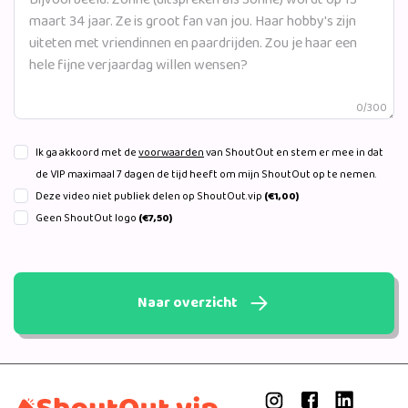
0/300
Ik ga akkoord met de
voorwaarden
van ShoutOut en stem er mee in dat
de VIP maximaal 7 dagen de tijd heeft om mijn ShoutOut op te nemen.
Deze video niet publiek delen op ShoutOut.vip
(€1,00)
Geen ShoutOut logo
(€7,50)
Naar overzicht