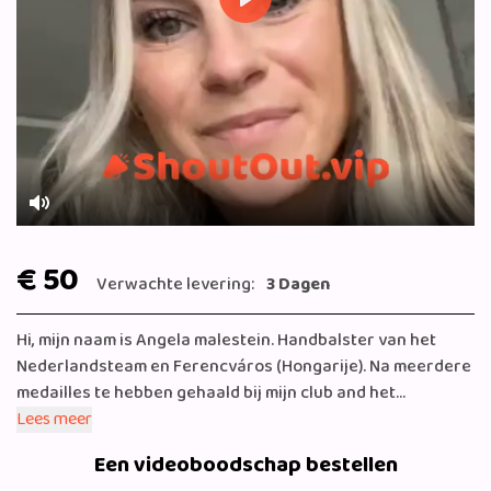
Play
Mute
€ 50
Verwachte levering:
3 Dagen
Hi, mijn naam is Angela malestein. Handbalster van het
Nederlandsteam en Ferencváros (Hongarije). Na meerdere
medailles te hebben gehaald bij mijn club and het
Nederlands team. Kwam in 2019 eindelijk die gouden
Lees meer
medaille met oranje. Wereldkampioen. Maar ik ben nog niet
Een videoboodschap bestellen
klaar. Met hard werken en vooral ook plezier te hebben.