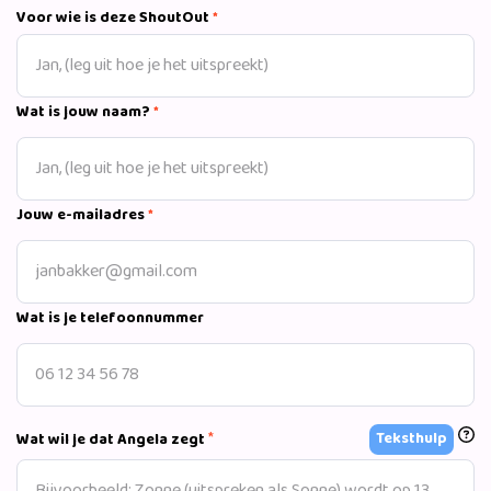
Probeer ik het beste uit mezelf te halen en te meten met de
Voor wie is deze ShoutOut
*
beste. Met als doel uiteindeljk die medaille op de
Olympische spelen te winnen. Liefs, Angela
Wat is jouw naam?
*
Jouw e-mailadres
*
Wat is je telefoonnummer
*
Teksthulp
Wat wil je dat Angela zegt