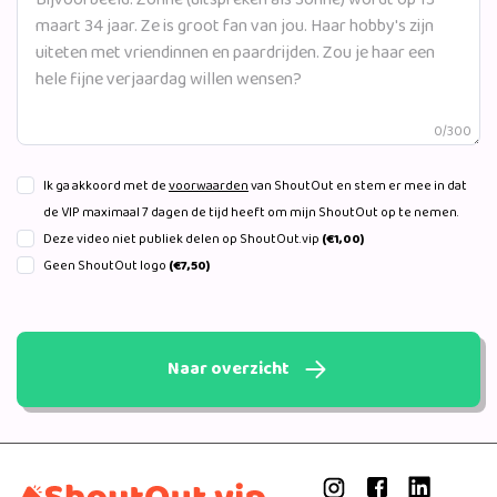
0/300
Ik ga akkoord met de
voorwaarden
van ShoutOut en stem er mee in dat
de VIP maximaal 7 dagen de tijd heeft om mijn ShoutOut op te nemen.
Deze video niet publiek delen op ShoutOut.vip
(€1,00)
Geen ShoutOut logo
(€7,50)
Naar overzicht