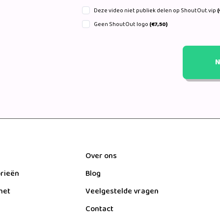
Deze video niet publiek delen op ShoutOut.vip
(
Geen ShoutOut logo
(€7,50)
N
Over ons
orieën
Blog
het
Veelgestelde vragen
Contact