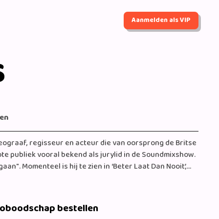
Aanmelden als VIP
s
gen
eograaf, regisseur en acteur die van oorsprong de Britse
rote publiek vooral bekend als jurylid in de Soundmixshow.
an". Momenteel is hij te zien in ‘Beter Laat Dan Nooit’,
visiehelden: Willibrord Frequin, Peter Faber & Gerard
ick Katja Schuurman maken ze een bijzondere roadtrip
s vanaf nu te boeken op ShoutOut!
eoboodschap bestellen