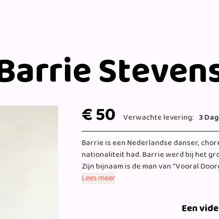
Barrie Steven
€ 50
Verwachte levering:
3 Da
Barrie is een Nederlandse danser, chor
nationaliteit had. Barrie werd bij het g
Zijn bijnaam is de man van "Vooral Doorga
samen met drie andere Nederlandse tele
Lees meer
Cox . Samen met de gloed nieuwe sidek
door Midden- en Zuid-Amerika. Barrie i
Een vid