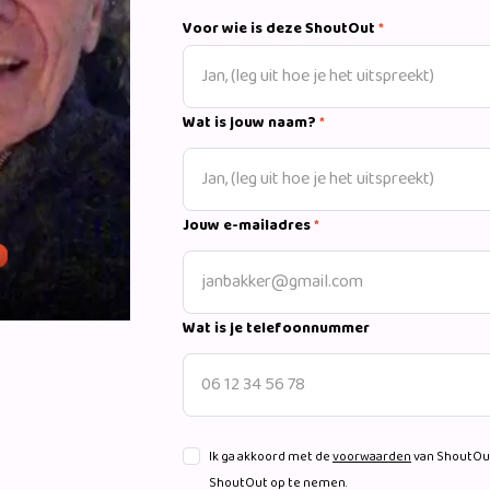
Voor wie is deze ShoutOut
*
Wat is jouw naam?
*
Jouw e-mailadres
*
Wat is je telefoonnummer
Ik ga akkoord met de
voorwaarden
van ShoutOut
ShoutOut op te nemen.