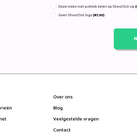
Deze video niet publiek delen op ShoutOut.vip
(
Geen ShoutOut logo
(€7,50)
N
Over ons
orieën
Blog
het
Veelgestelde vragen
Contact