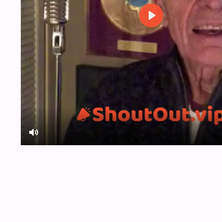
Play
Mute