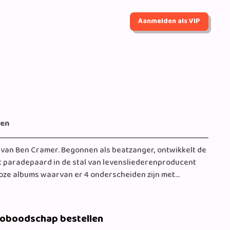
Aanmelden als VIP
gen
 van Ben Cramer. Begonnen als beatzanger, ontwikkelt de
 paradepaard in de stal van levensliederenproducent
de meest gevraagde artiest van Nederland en stond hij
het land zijn repertoire te brengen
eoboodschap bestellen