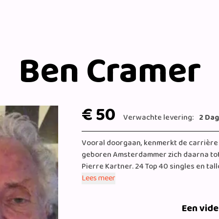
Ben Cramer
€ 50
Verwachte levering:
2 Da
Vooral doorgaan, kenmerkt de carrière
geboren Amsterdammer zich daarna tot
Pierre Kartner. 24 Top 40 singles en talloze albums waarvan er 4 onderscheiden zijn met
„GOUD”.Zo was Ben tussen 1967 en 1980 
Lees meer
vaak meer dan 40x per maand ergens in 
Een vid