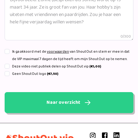
0/300
Ik ga akkoord met de
voorwaarden
van ShoutOut en stem er mee in dat
de VIP maximaal 7 dagen de tijd heeft om mijn ShoutOut op te nemen.
Deze video niet publiek delen op ShoutOut.vip
(€1,00)
Geen ShoutOut logo
(€7,50)
Naar overzicht