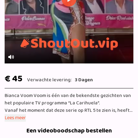
Play
Mute
€ 45
Verwachte levering:
3 Dagen
Bianca Voom Voom is één van de bekendste gezichten van
het populaire TV programma “La Carihuela”.
Vanaf het moment dat deze serie op RTL 5 te zien is, heeft
Nederland haar in de armen gesloten door haar openheid,
Lees meer
humor en overdosis zelfspot.
Een videoboodschap bestellen
Deze gedreven onderneemster in de eigenaar van