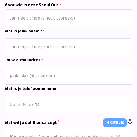
Discotheek Voom Voom in Torremolinos.
Voor wie is deze ShoutOut
*
Wat is jouw naam?
*
Jouw e-mailadres
*
Wat is je telefoonnummer
*
Teksthulp
Wat wil je dat Bianca zegt