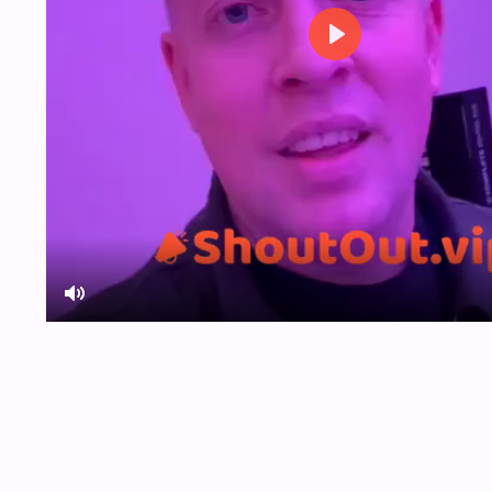
Play
Mute