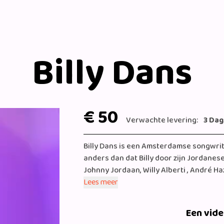
Billy Dans
€ 50
Verwachte levering:
3 Da
Billy Dans is een Amsterdamse songwrit
anders dan dat Billy door zijn Jordan
Johnny Jordaan, Willy Alberti , André Ha
levenslied. Met een vader die een eigen 
Lees meer
horen van Nederlandse rap raakte hij g
scoort hij samen met zijn beste vriend L
Een vid
views) en daar begon de eerste stap na