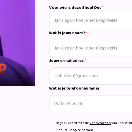
een feilloos gevoel voor het schrijven 
Voor wie is deze ShoutOut
*
Dans te boeken. De Coronaperiode heeft Billy met name besteed aan het schrijven van tracks
voor hemzelf en andere artiesten. Onla
‘Frans Duits’ van Frans Duijts en Donnie.
artiesten. Zo waren er de afgelopen jar
Wat is jouw naam?
*
Froger, Jan Smit (goud), Donnie, Ruben Annink, W
zal ook in het teken staan van zijn eigen
Jouw e-mailadres
*
Wat is je telefoonnummer
Ik ga akkoord met de
voorwaarden
van ShoutOut
ShoutOut op te nemen.