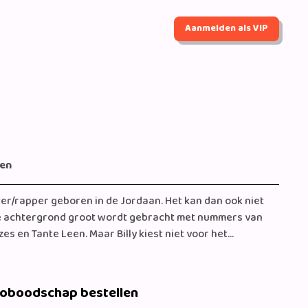
Aanmelden als VIP
gen
er/rapper geboren in de Jordaan. Het kan dan ook niet
ese achtergrond groot wordt gebracht met nummers van
zes en Tante Leen. Maar Billy kiest niet voor het
café runde was dat natuurlijk ook niet moeilijk. Na het
eïnteresseerd in muziek en begon hij met rappen. In 2009
yon een hit op YouTube met ‘Voorbij’ (meer dan 6 miljoen
eoboodschap bestellen
ar meer. Gaandeweg ontwikkelt de taalsnelle virtuoos