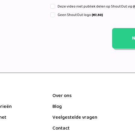
Deze video niet publiek delen op ShoutOut.vip
(
Geen ShoutOut logo
(€7,50)
N
Over ons
orieën
Blog
het
Veelgestelde vragen
Contact