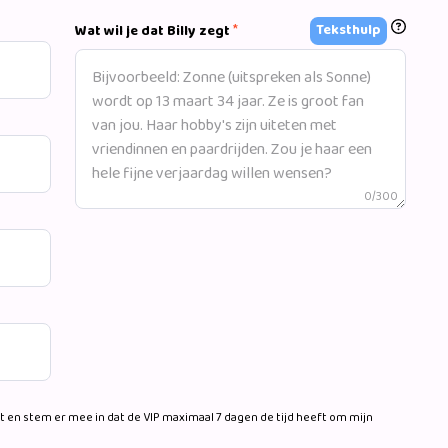
van rake Nederlandse teksten, een ideale reden om Billy
*
Teksthulp
Wat wil je dat Billy zegt
ngs behaalde Billy als co-writer de gouden status met
 Billy Dans schrijft intussen veel liedjes voor andere
en successen met Tino Martin (platina album), René
olter Kroes, en vele anderen. Het komende jaar
 carrière.
0/300
 en stem er mee in dat de VIP maximaal 7 dagen de tijd heeft om mijn