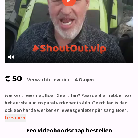
Play
Mute
€ 50
Verwachte levering:
4 Dagen
Wie kent hem niet, Boer Geert Jan? Paardenliefhebber van
het eerste uur én patatverkoper in één. Geert Jan is dan
ook een harde werker en levensgenieter pûr sang. Boer
Geert Jan komt regelmatig op TV, maar is vooral bezig met
Lees meer
de 150 paarden in zijn beheer. Geestig, eerlijk, recht voor
Een videoboodschap bestellen
z'n raap. Dat is Boer Geert Jan, nu te boeken bij ShoutOut!