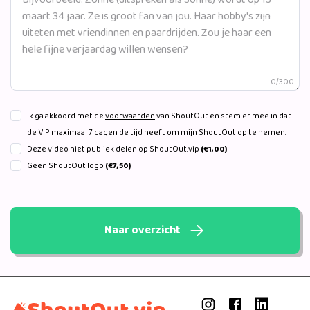
0/300
Ik ga akkoord met de
voorwaarden
van ShoutOut en stem er mee in dat
de VIP maximaal 7 dagen de tijd heeft om mijn ShoutOut op te nemen.
Deze video niet publiek delen op ShoutOut.vip
(€1,00)
Geen ShoutOut logo
(€7,50)
Naar overzicht