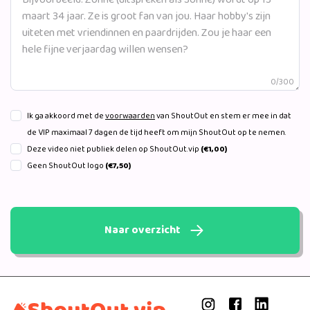
0/300
Ik ga akkoord met de
voorwaarden
van ShoutOut en stem er mee in dat
de VIP maximaal 7 dagen de tijd heeft om mijn ShoutOut op te nemen.
Deze video niet publiek delen op ShoutOut.vip
(€1,00)
Geen ShoutOut logo
(€7,50)
Naar overzicht