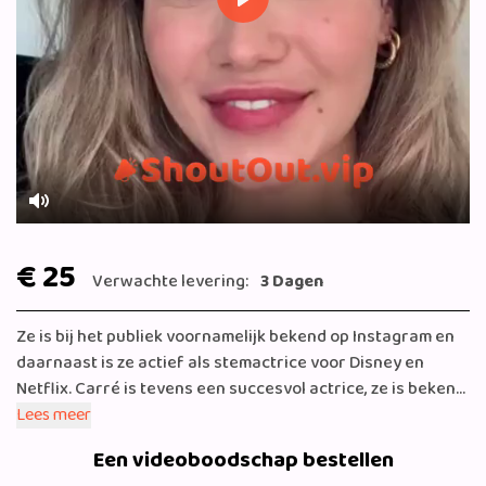
Play
Mute
€ 25
Verwachte levering:
3 Dagen
Ze is bij het publiek voornamelijk bekend op Instagram en
daarnaast is ze actief als stemactrice voor Disney en
Netflix. Carré is tevens een succesvol actrice, ze is bekend
van haar rol als Jaylee in de populaire serie Vakkenvullers
Lees meer
op NPO.
Een videoboodschap bestellen