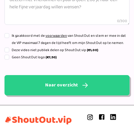
0/300
Ik ga akkoord met de
voorwaarden
van ShoutOut en stem er mee in dat
de VIP maximaal 7 dagen de tijd heeft om mijn ShoutOut op te nemen.
Deze video niet publiek delen op ShoutOut.vip
(€1,00)
Geen ShoutOut logo
(€7,50)
Naar overzicht