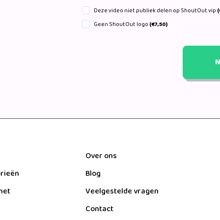
Deze video niet publiek delen op ShoutOut.vip
(
Geen ShoutOut logo
(€7,50)
N
Over ons
orieën
Blog
het
Veelgestelde vragen
Contact