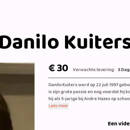
Danilo Kuiter
€ 30
Verwachte levering:
3 Dag
Danilo Kuiters werd op 22 juli 1997 gebo
is zijn grote passie en nog voordat hij 
hij als 5-jarige bij Andre Hazes op sc
zingen. Hij is in korte tijd uitgegroeid
Lees meer
Amsterdam en omstreken. Sinds zijn de
vaker genoemd en is hij bekend geworde
Een vid
talentenjacht van ‘Jantjes Verjaardag’ e