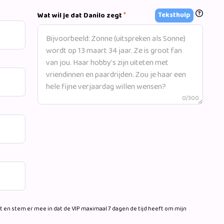
no Martin tot Marco Borsato hits en andere bekende
*
Teksthulp
Wat wil je dat Danilo zegt
0/300
 en stem er mee in dat de VIP maximaal 7 dagen de tijd heeft om mijn