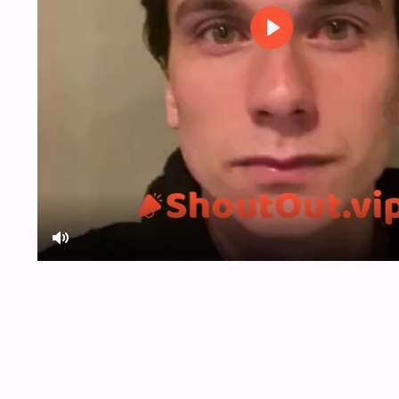
Play
Mute