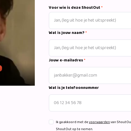
allerlei bekende hits van Nielson en Ti
Voor wie is deze ShoutOut
*
Nederlandstalige liedjes.
Wat is jouw naam?
*
Jouw e-mailadres
*
Wat is je telefoonnummer
Ik ga akkoord met de
voorwaarden
van ShoutOut
ShoutOut op te nemen.