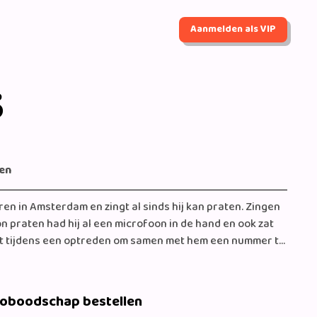
Aanmelden als VIP
s
en
ren in Amsterdam en zingt al sinds hij kan praten. Zingen
kon praten had hij al een microfoon in de hand en ook zat
hoot tijdens een optreden om samen met hem een nummer te
 tot een veelgevraagde Nederlandstalige artiest in
elname aan The Voice of Holland wordt zijn naam steeds
n bij grotere publiek. Daarnaast won hij de bekende
eoboodschap bestellen
n zijn populariteit steeg. Zijn bühne repertoire bevat