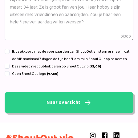
0/300
Ik ga akkoord met de
voorwaarden
van ShoutOut en stem er mee in dat
de VIP maximaal 7 dagen de tijd heeft om mijn ShoutOut op te nemen.
Deze video niet publiek delen op ShoutOut.vip
(€1,00)
Geen ShoutOut logo
(€7,50)
Naar overzicht