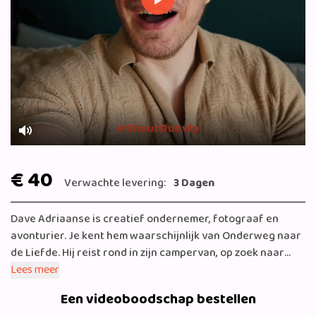
Play
Mute
€ 40
Verwachte levering:
3 Dagen
Dave Adriaanse is creatief ondernemer, fotograaf en
avonturier. Je kent hem waarschijnlijk van Onderweg naar
de Liefde. Hij reist rond in zijn campervan, op zoek naar
toffe plekken, bijzondere ontmoetingen en nieuwe
Lees meer
rerhalen. Alles legt hij vast met zijn camera en nu verrast
Een videoboodschap bestellen
hij je ook graag met een persoonlijke videoboodschap vol