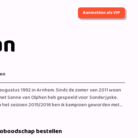
Aanmelden als VIP
an
gen
5 augustus 1992 in Arnhem. Sinds de zomer van 2011 woon
 met Sanne van Olphen heb gespeeld voor Sonderjyske.
 In het seizoen 2015/2016 ben ik kampioen geworden met
Ik kom graag naar Nederland om met het Nederlandse team
n naar de wedstrijden is er ook ruimte voor gezelligheid.
st je dat mijn broer Dario ook met dat nummer speelt?
eoboodschap bestellen
van Jesslynn. Tot snel en groetjes, Estavana