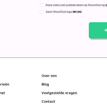
Deze video niet publiek delen op ShoutOut.vip
(
Geen ShoutOut logo
(€7,50)
N
Over ons
orieën
Blog
het
Veelgestelde vragen
Contact