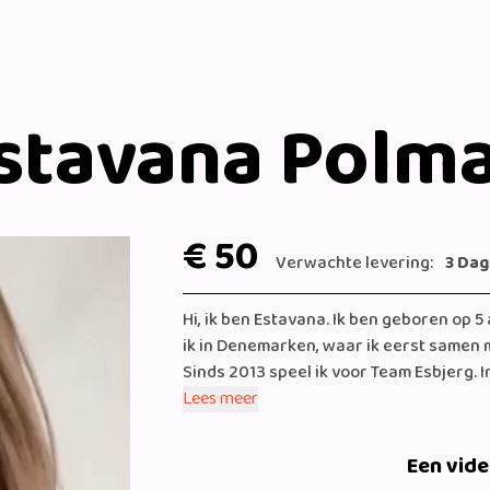
stavana Polm
€ 50
Verwachte levering:
3 Da
Hi, ik ben Estavana. Ik ben geboren op 
ik in Denemarken, waar ik eerst samen
Sinds 2013 speel ik voor Team Esbjerg.
Esbjerg en werd het één groot feest. 
Lees meer
te spelen. Naast dat we serieus toeleve
Ik speel al jaren met het nummer 79. Wi
Een vid
Samen met Rafael ben ik trotse ouders 