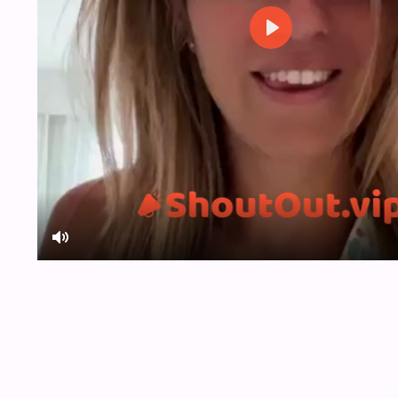
Play
Mute