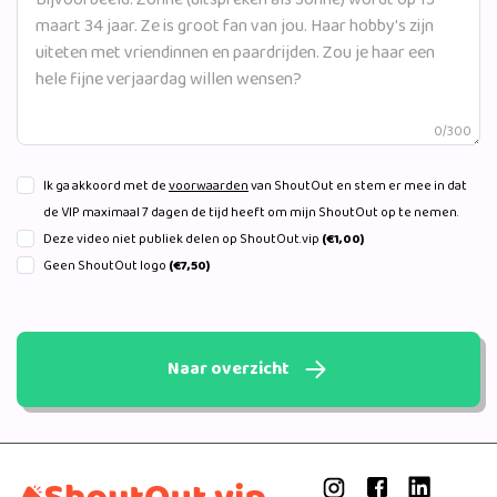
0/300
Ik ga akkoord met de
voorwaarden
van ShoutOut en stem er mee in dat
de VIP maximaal 7 dagen de tijd heeft om mijn ShoutOut op te nemen.
Deze video niet publiek delen op ShoutOut.vip
(€1,00)
Geen ShoutOut logo
(€7,50)
Naar overzicht