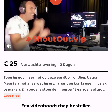
Play
Mute
€ 25
Verwachte levering:
2 Dagen
Toen hij nog maar net op deze aardbol rondliep begon
Maarten met alles wat hij in zijn handen kon krijgen muziek
te maken. Zijn ouders stuurden hem op 12-jarige leeftijd
naar de muziekschool in Beverwijk en vanaf dat moment
Lees meer
stond muziek bij Maarten op nummer één. Er bleek
Een videoboodschap bestellen
radiostation in de muziekschool aanwezig, en kleine