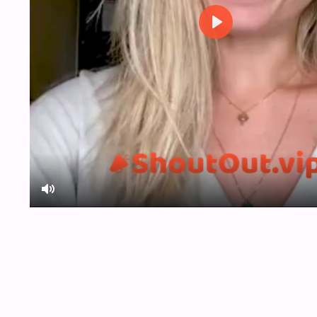
Play
Mute