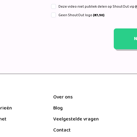
Deze video niet publiek delen op ShoutOut.vip
(
Geen ShoutOut logo
(€7,50)
N
Over ons
orieën
Blog
het
Veelgestelde vragen
Contact