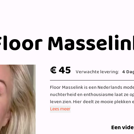
Floor Masselin
€ 45
Verwachte levering:
4 Da
Floor Masselink is een Nederlands mode
nuchterheid en enthousiasme laat ze o
leven zien. Hier deelt ze mooie plekken 
vertegenwoordigde ze Nederland in Las 
Lees meer
de (sport)verkiezing in Europark van Mi
Love Island.
Een vid