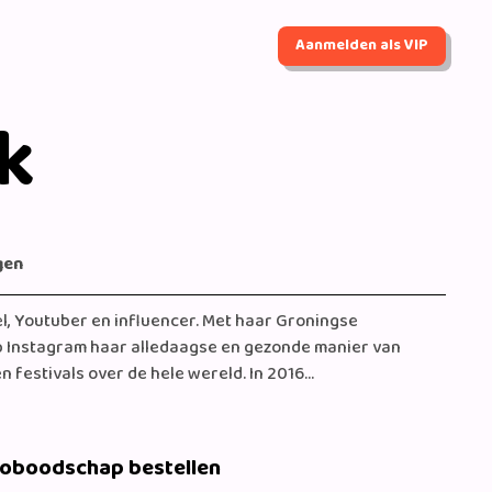
Aanmelden als VIP
k
gen
l, Youtuber en influencer. Met haar Groningse
p Instagram haar alledaagse en gezonde manier van
en festivals over de hele wereld. In 2016
Vegas tijdens Miss Grand International. In 2018 won ze
ss Germany en in 2019 de winner van de tv-realityshow:
eoboodschap bestellen