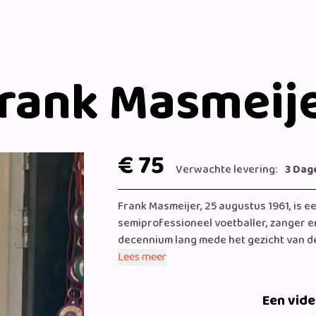
rank Masmeij
€ 75
Verwachte levering:
3 Dag
Frank Masmeijer, 25 augustus 1961, is 
semiprofessioneel voetballer, zanger
decennium lang mede het gezicht van de 
in België als uitbater van horecageleg
Lees meer
Een vid