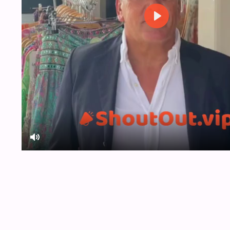
Play
Mute