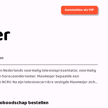
Aanmelden als VIP
er
en
een Nederlands voormalig televisiepresentator, voormalig
 en horecaondernemer. Masmeijer bepaalde een
NCRV. Na zijn televisiecarrière vestigde Masmeijer zich
enheden.
eoboodschap bestellen