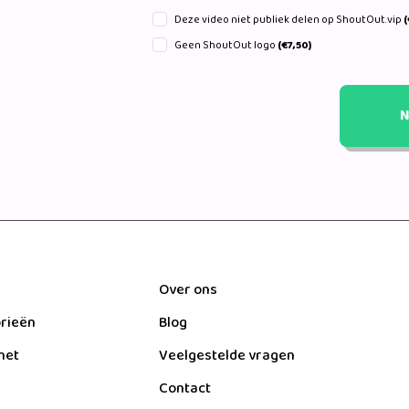
Deze video niet publiek delen op ShoutOut.vip
(
Geen ShoutOut logo
(€7,50)
N
Over ons
orieën
Blog
het
Veelgestelde vragen
Contact