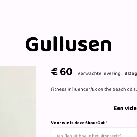
Gullusen
€ 60
Verwachte levering:
3 Da
fitness influencer/Ex on the beach dd s
Een vid
Voor wie is deze ShoutOut
*