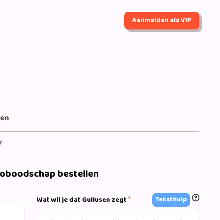
Aanmelden als VIP
gen
7
eoboodschap bestellen
*
Teksthulp
Wat wil je dat Gullusen zegt