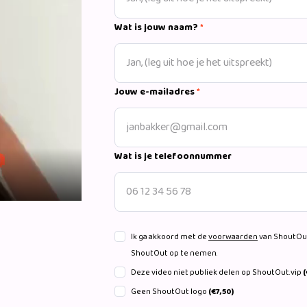
Wat is jouw naam?
*
Jouw e-mailadres
*
Wat is je telefoonnummer
Ik ga akkoord met de
voorwaarden
van ShoutOut
ShoutOut op te nemen.
Deze video niet publiek delen op ShoutOut.vip
(
Geen ShoutOut logo
(€7,50)