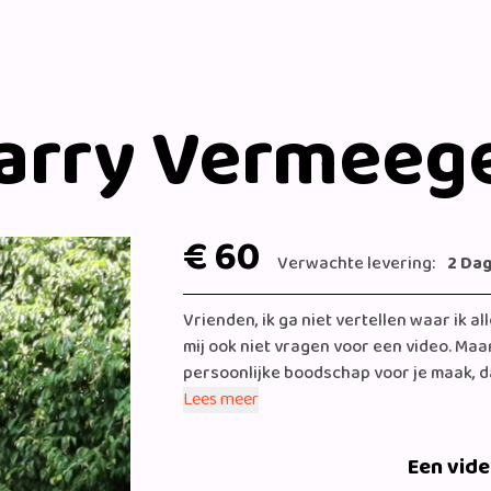
arry Vermeeg
€ 60
Verwachte levering:
2 Da
Vrienden, ik ga niet vertellen waar ik a
mij ook niet vragen voor een video. Maar 
persoonlijke boodschap voor je maak, dan
Vriendelijke groet, Harry Vermeegen
Lees meer
Een vid