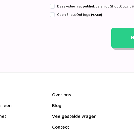
Deze video niet publiek delen op ShoutOut.vip
(
Geen ShoutOut logo
(€7,50)
N
Over ons
orieën
Blog
het
Veelgestelde vragen
Contact