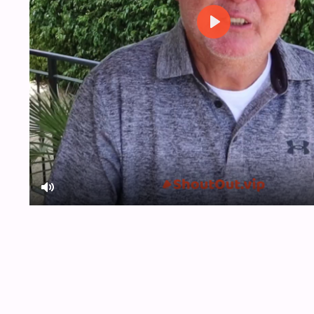
Play
Mute