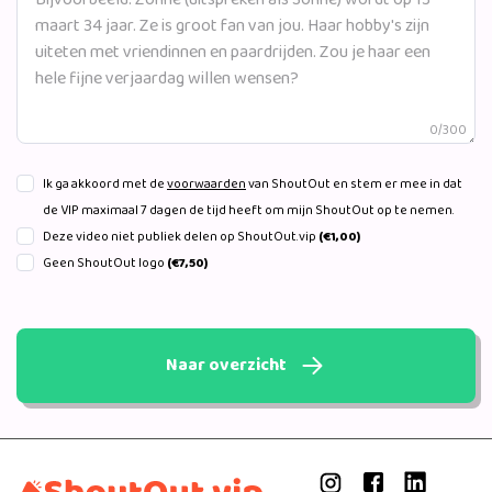
0/300
Ik ga akkoord met de
voorwaarden
van ShoutOut en stem er mee in dat
de VIP maximaal 7 dagen de tijd heeft om mijn ShoutOut op te nemen.
Deze video niet publiek delen op ShoutOut.vip
(€1,00)
Geen ShoutOut logo
(€7,50)
Naar overzicht