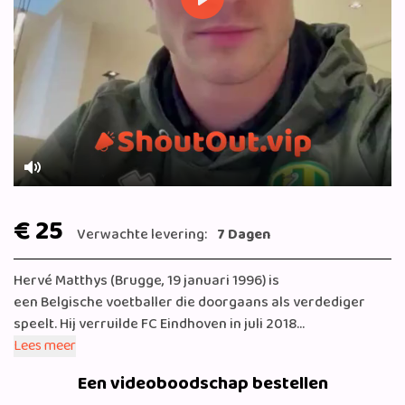
Play
Mute
€ 25
Verwachte levering:
7 Dagen
Hervé Matthys (Brugge, 19 januari 1996) is
een Belgische voetballer die doorgaans als verdediger
speelt. Hij verruilde FC Eindhoven in juli 2018
voor Excelsior. Momenteel speelt Herve voor ADO Den
Lees meer
Haag.
Een videoboodschap bestellen