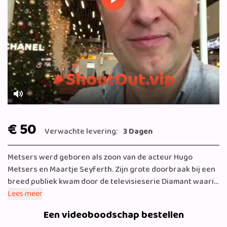
Play
Mute
€ 50
Verwachte levering:
3 Dagen
Metsers werd geboren als zoon van de acteur Hugo
Metsers en Maartje Seyferth. Zijn grote doorbraak bij een
breed publiek kwam door de televisieserie Diamant waarin
hij Boris van Tellingen speelde, de luie zoon van een
Lees meer
diamantair die een incestueuze relatie heeft met zijn zusje.
Een videoboodschap bestellen
Daarna speelde hij in veel andere series, films en