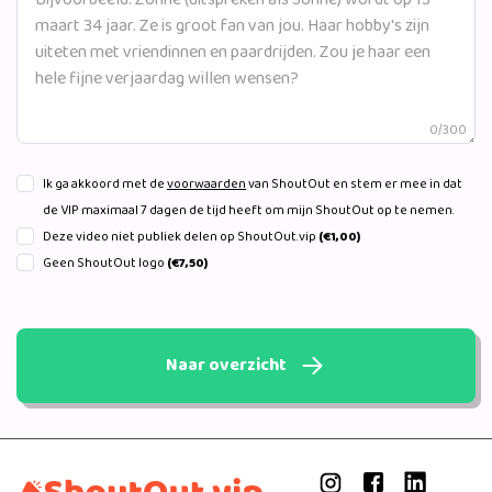
0/300
Ik ga akkoord met de
voorwaarden
van ShoutOut en stem er mee in dat
de VIP maximaal 7 dagen de tijd heeft om mijn ShoutOut op te nemen.
Deze video niet publiek delen op ShoutOut.vip
(€1,00)
Geen ShoutOut logo
(€7,50)
Naar overzicht