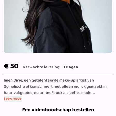
€ 50
Verwachte levering:
3 Dagen
Imen Dirie, een getalenteerde make-up artist van
Somalische afkomst, heeft niet alleen indruk gemaakt in
haar vakgebied, maar heeft ook als petite model
samengewerkt met bekende merken zoals Steve Madden
Lees meer
en ASOS. Daarnaast deelt ze haar passie voor beauty en
Een videoboodschap bestellen
lifestyle als influencer. Misschien herken je haar ook van