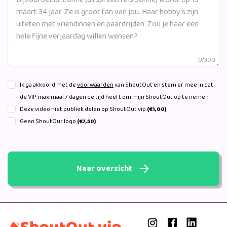
0/300
Ik ga akkoord met de
voorwaarden
van ShoutOut en stem er mee in dat
de VIP maximaal 7 dagen de tijd heeft om mijn ShoutOut op te nemen.
Deze video niet publiek delen op ShoutOut.vip
(€1,00)
Geen ShoutOut logo
(€7,50)
Naar overzicht