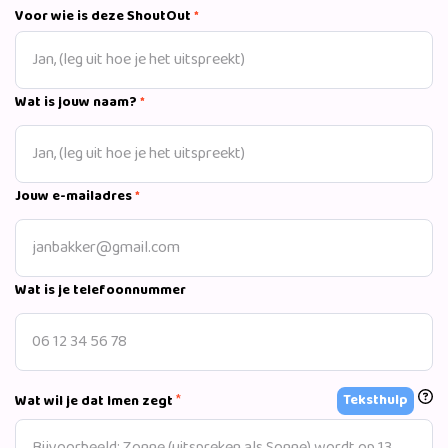
haar deelname aan Love Island seizoen 2 en later aan de
Voor wie is deze ShoutOut
*
Allstars-editie.
Wat is jouw naam?
*
Jouw e-mailadres
*
Wat is je telefoonnummer
*
Teksthulp
Wat wil je dat Imen zegt