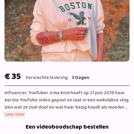
€ 35
Verwachte levering:
3 Dagen
Influencer, YouTuber. Irma Knol heeft op 21 juni 2019 haar
eerste YouTube video gepost en laat in een wekelijkse vlog
zien wat ze zoal doet en wat haar bezig houdt als moeder
van Milan Knol, Enzo Knol en Sjen maar ook als 50 plus
Lees meer
vrouw. Verder is ze heel actief op haar Instagram én heeft
Een videoboodschap bestellen
ze net haar eerste boek geschreven!