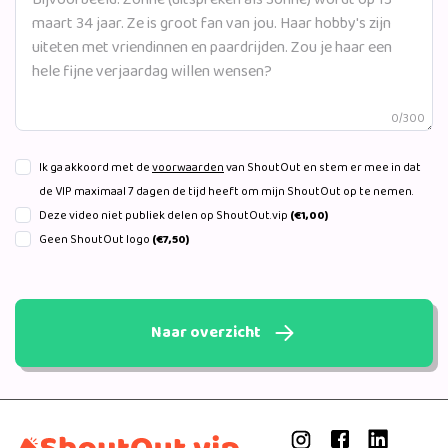
0/300
Ik ga akkoord met de
voorwaarden
van ShoutOut en stem er mee in dat
de VIP maximaal 7 dagen de tijd heeft om mijn ShoutOut op te nemen.
Deze video niet publiek delen op ShoutOut.vip
(€1,00)
Geen ShoutOut logo
(€7,50)
Naar overzicht