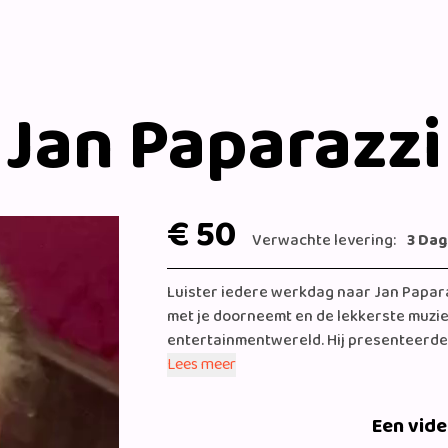
Jan Paparazzi
€ 50
Verwachte levering:
3 Da
Luister iedere werkdag naar Jan Papara
met je doorneemt en de lekkerste muziek
entertainmentwereld. Hij presenteerde r
bekend van het tv-programma Jensen!, w
Lees meer
strik.
Een vid