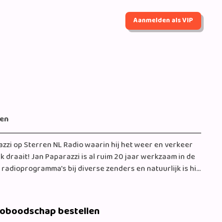
Aanmelden als VIP
gen
zzi op Sterren NL Radio waarin hij het weer en verkeer
 draait! Jan Paparazzi is al ruim 20 jaar werkzaam in de
adioprogramma's bij diverse zenders en natuurlijk is hij
aar hij op de bank zat met zijn onafscheidelijke rode
eoboodschap bestellen