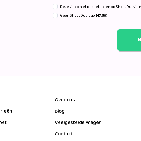
Deze video niet publiek delen op ShoutOut.vip
(
Geen ShoutOut logo
(€7,50)
N
Over ons
orieën
Blog
het
Veelgestelde vragen
Contact