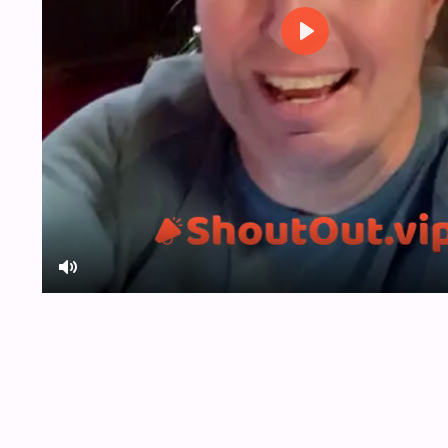
Play
Mute