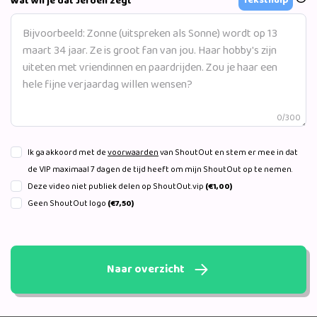
*
Teksthulp
Wat wil je dat Jeroen zegt
0/300
Ik ga akkoord met de
voorwaarden
van ShoutOut en stem er mee in dat
de VIP maximaal 7 dagen de tijd heeft om mijn ShoutOut op te nemen.
Deze video niet publiek delen op ShoutOut.vip
(€1,00)
Geen ShoutOut logo
(€7,50)
Naar overzicht