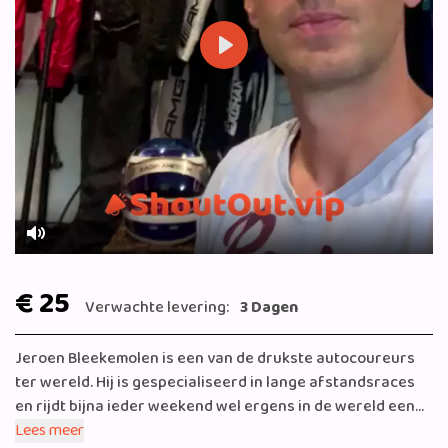
Play
Mute
€ 25
Verwachte levering:
3 Dagen
Jeroen Bleekemolen is een van de drukste autocoureurs
ter wereld. Hij is gespecialiseerd in lange afstandsraces
en rijdt bijna ieder weekend wel ergens in de wereld een
race. Als winnaar van onder andere de 24 uursraces van
Lees meer