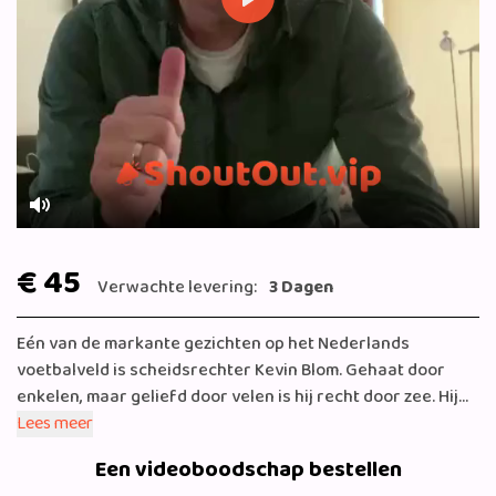
Play
Mute
€ 45
Verwachte levering:
3 Dagen
Eén van de markante gezichten op het Nederlands
voetbalveld is scheidsrechter Kevin Blom. Gehaat door
enkelen, maar geliefd door velen is hij recht door zee. Hij
twijfelt nauwelijks tijdens zijn optreden als
Lees meer
wedstrijdleider. Door zijn liefde voor de sport schreef hij
Een videoboodschap bestellen
"De Fluitende Leider" en geeft hij trainingen en