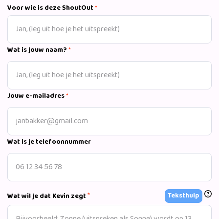
presentaties over leiderschap. Maak jij iemand blij met zijn
Voor wie is deze ShoutOut
*
sportieve boodschap, of verdient iemand een gele of rode
kaart?
Wat is jouw naam?
*
Jouw e-mailadres
*
Wat is je telefoonnummer
*
Teksthulp
Wat wil je dat Kevin zegt