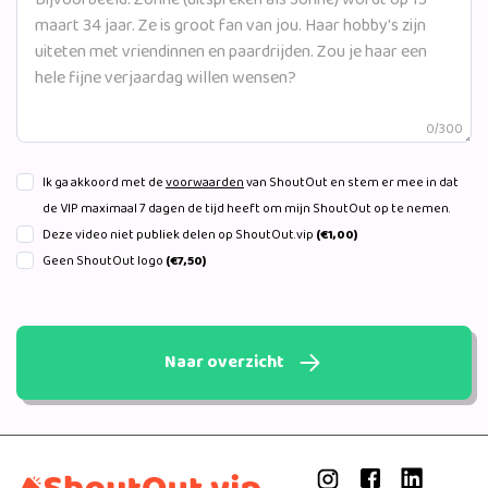
0/300
Ik ga akkoord met de
voorwaarden
van ShoutOut en stem er mee in dat
de VIP maximaal 7 dagen de tijd heeft om mijn ShoutOut op te nemen.
Deze video niet publiek delen op ShoutOut.vip
(€1,00)
Geen ShoutOut logo
(€7,50)
Naar overzicht