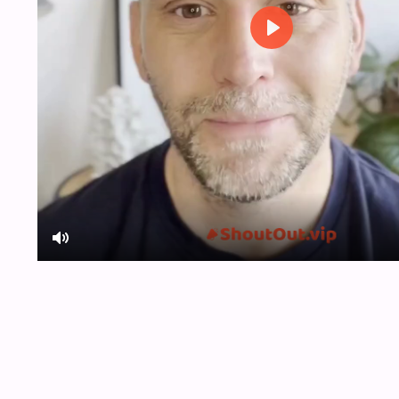
Play
Mute