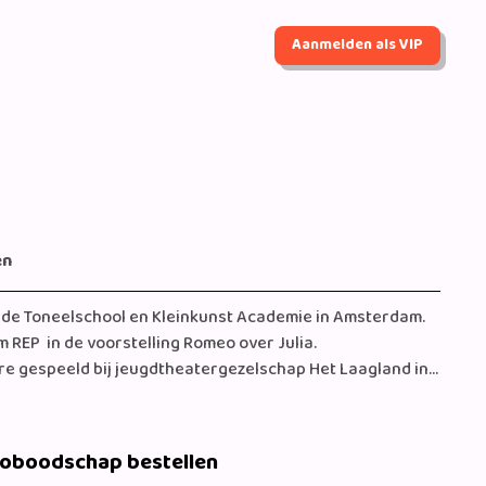
Aanmelden als VIP
g
en
n de Toneelschool en Kleinkunst Academie in Amsterdam.
sm REP in de voorstelling Romeo over Julia.
ere gespeeld bij jeugdtheatergezelschap Het Laagland in
The Neverending Story), Bent, The Normal Heart en in de
e personages in tekenfilms en series. Zo is hij o.a. te
eoboodschap bestellen
letta, Ricardo in Soy Luna, Dave in Alvinnn and the