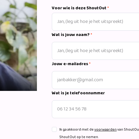
Chipmunks en Jay in De Lego Ninjago Fil
Voor wie is deze ShoutOut
*
Benthomar in de Lego Ninjago serie. Ook
Twittler en De Tijdrover in Henry Danger
Across the Spider-verse.
Daarnaast is Kevin te zien geweest op te
Wat is jouw naam?
*
Tijden en dokter Sebastiaan de Moor in
gastrollen in o.a. Mocro Maffia en Dag e
Jouw e-mailadres
*
Wat is je telefoonnummer
Ik ga akkoord met de
voorwaarden
van ShoutOut
ShoutOut op te nemen.