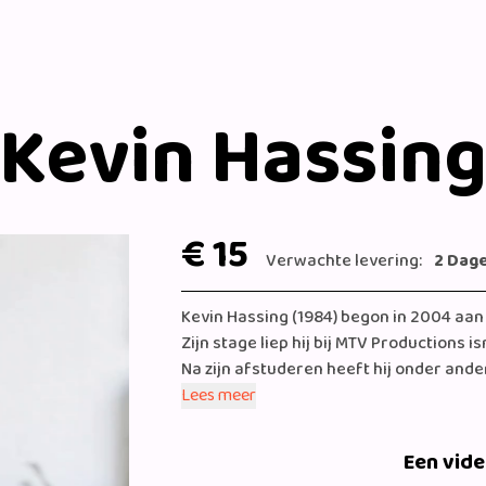
Kevin Hassin
€ 15
Verwachte levering:
2 Dag
Kevin Hassing (1984) begon in 2004 aa
Zijn stage liep hij bij MTV Productions i
Na zijn afstuderen heeft hij onder and
de voorstelling Het Oneindige Verhaal (
Lees meer
toneelbewerking van Fatal Attraction.
Als stemacteur speelt Kevin verschillend
Een vid
horen als Spencer in iCarly, Pablo in Vio