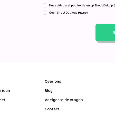
Deze video niet publiek delen op ShoutOut.vip
(
Geen ShoutOut logo
(€7,50)
N
Over ons
orieën
Blog
het
Veelgestelde vragen
Contact