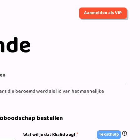
Aanmelden als VIP
nde
gen
nt die beroemd werd als lid van het mannelijke
eoboodschap bestellen
*
Teksthulp
Wat wil je dat Khalid zegt