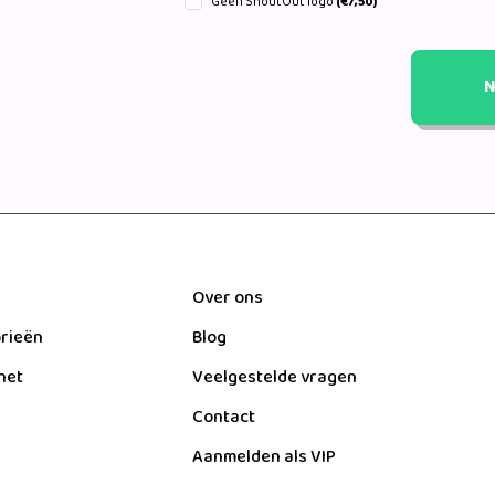
Geen ShoutOut logo
(€7,50)
N
Over ons
orieën
Blog
het
Veelgestelde vragen
Contact
Aanmelden als VIP