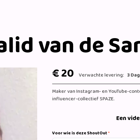
alid van de Sa
€ 20
Verwachte levering:
3 Da
Maker van Instagram- en YouTube-conte
influencer-collectief SPAZE.
Een vid
Voor wie is deze ShoutOut
*