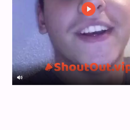
Play
Mute