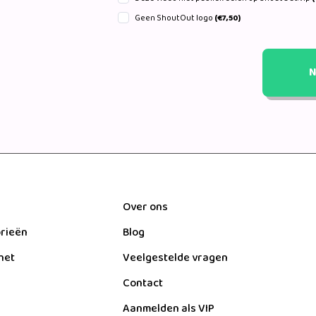
Geen ShoutOut logo
(€7,50)
N
Over ons
orieën
Blog
het
Veelgestelde vragen
Contact
Aanmelden als VIP