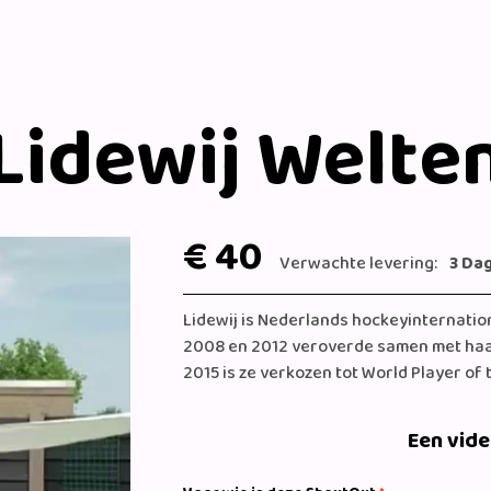
Lidewij Welte
€ 40
Verwachte levering:
3 Da
Lidewij is Nederlands hockeyinternatio
2008 en 2012 veroverde samen met haar
2015 is ze verkozen tot World Player of 
Een vid