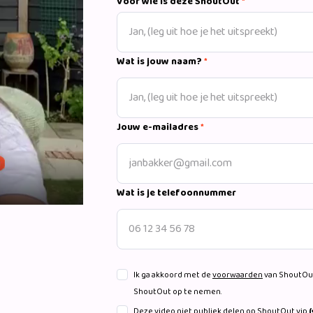
Voor wie is deze ShoutOut
*
Wat is jouw naam?
*
Jouw e-mailadres
*
Wat is je telefoonnummer
Ik ga akkoord met de
voorwaarden
van ShoutOut
ShoutOut op te nemen.
Deze video niet publiek delen op ShoutOut.vip
(