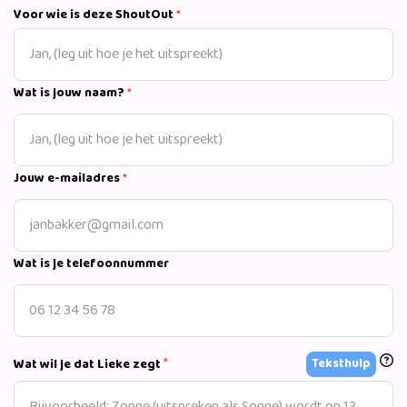
historische prestatie door met het Nederlandse team een
Voor wie is deze ShoutOut
*
7e plek in de teamfinale te bemachtigen, en werd ze 20e in
haar individuele meerkamp finale. Ze is het tweelingzusje
van Sanne Wevers, Olympisch kampioen op de balk in Rio
2016. Samen hielpen ze afgelopen jaar het Nederlandse
Wat is jouw naam?
*
team naar een Olympisch ticket.
Jouw e-mailadres
*
Wat is je telefoonnummer
*
Teksthulp
Wat wil je dat Lieke zegt