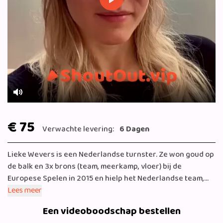
Play
Mute
€ 75
Verwachte levering:
6 Dagen
Lieke Wevers is een Nederlandse turnster. Ze won goud op
de balk en 3x brons (team, meerkamp, vloer) bij de
Europese Spelen in 2015 en hielp het Nederlandse team,
voor het eerst sinds 40 jaar, naar de Olympische Spelen.
Lees meer
Een van de hoogtepunten van haar carrière was tijdens de
Een videoboodschap bestellen
Olympische Spelen in Rio 2016. Daar behaalde ze een