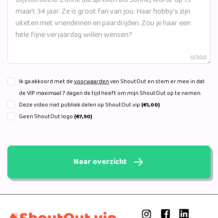
0/300
Ik ga akkoord met de
voorwaarden
van ShoutOut en stem er mee in dat
de VIP maximaal 7 dagen de tijd heeft om mijn ShoutOut op te nemen.
Deze video niet publiek delen op ShoutOut.vip
(€1,00)
Geen ShoutOut logo
(€7,50)
Naar overzicht