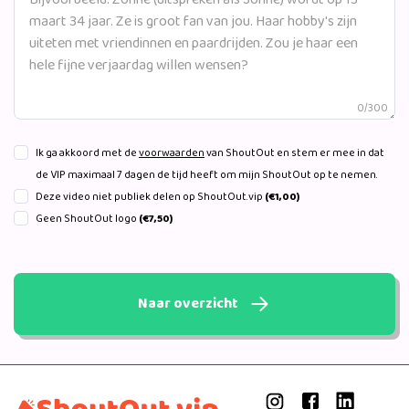
0/300
Ik ga akkoord met de
voorwaarden
van ShoutOut en stem er mee in dat
de VIP maximaal 7 dagen de tijd heeft om mijn ShoutOut op te nemen.
Deze video niet publiek delen op ShoutOut.vip
(€1,00)
Geen ShoutOut logo
(€7,50)
Naar overzicht