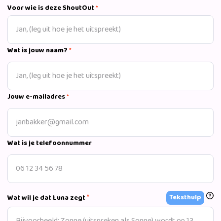
succesvolle JSF-acts allertijden.
Voor wie is deze ShoutOut
*
Wat is jouw naam?
*
Jouw e-mailadres
*
Wat is je telefoonnummer
*
Teksthulp
Wat wil je dat Luna zegt