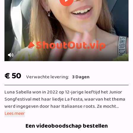
Play
Mute
€ 50
Verwachte levering:
3 Dagen
Luna Sabella won in 2022 op 12-jarige leeftijd het Junior
Songfestival met haar liedje La Festa, waarvan het thema
werd ingegeven door haar Italiaanse roots. Ze mocht
Nederland vertegenwoordigen op het Junior Eurovisie
Lees meer
Songfestival en dankzij het grote succes van haar
Een videoboodschap bestellen
Eurovisie-nummer behoort Luna nu al tot de meest