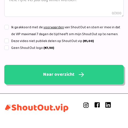
0/300
Ik ga akkoord met de
voorwaarden
van ShoutOut en stem er mee in dat
de VIP maximaal 7 dagen de tijd heeft om mijn ShoutOut op te nemen.
Deze video niet publiek delen op ShoutOut.vip
(€1,00)
Geen ShoutOut logo
(€7,50)
Naar overzicht