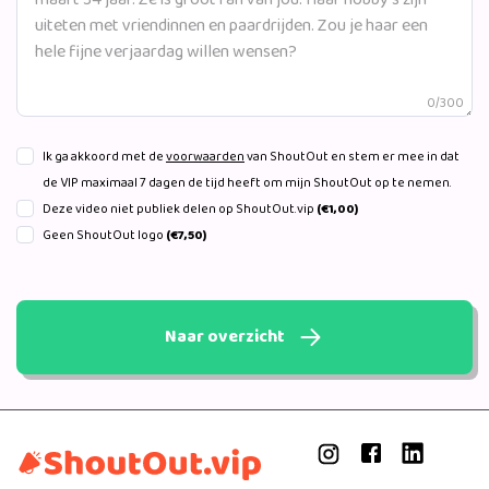
0/300
Ik ga akkoord met de
voorwaarden
van ShoutOut en stem er mee in dat
de VIP maximaal 7 dagen de tijd heeft om mijn ShoutOut op te nemen.
Deze video niet publiek delen op ShoutOut.vip
(€1,00)
Geen ShoutOut logo
(€7,50)
Naar overzicht