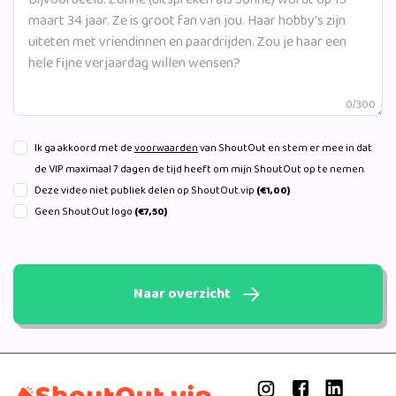
0/300
Ik ga akkoord met de
voorwaarden
van ShoutOut en stem er mee in dat
de VIP maximaal 7 dagen de tijd heeft om mijn ShoutOut op te nemen.
Deze video niet publiek delen op ShoutOut.vip
(€1,00)
Geen ShoutOut logo
(€7,50)
Naar overzicht