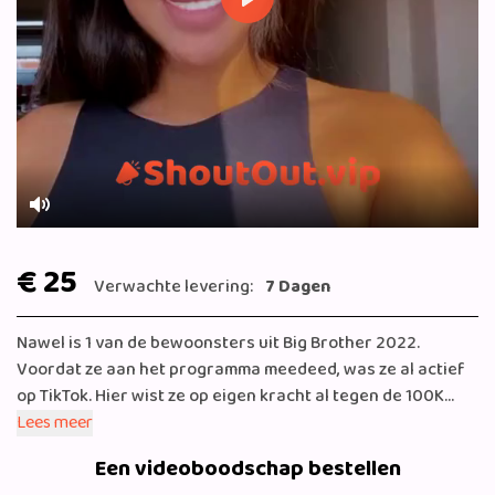
Play
Mute
€ 25
Verwachte levering:
7 Dagen
Nawel is 1 van de bewoonsters uit Big Brother 2022.
Voordat ze aan het programma meedeed, was ze al actief
op TikTok. Hier wist ze op eigen kracht al tegen de 100K
volgers te verzamelen en wij verwachten dat dit aantal
Lees meer
alleen nog maar zal oplopen.
Een videoboodschap bestellen