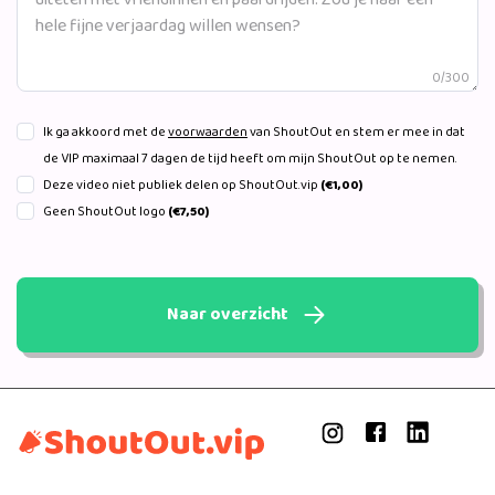
0/300
Ik ga akkoord met de
voorwaarden
van ShoutOut en stem er mee in dat
de VIP maximaal 7 dagen de tijd heeft om mijn ShoutOut op te nemen.
Deze video niet publiek delen op ShoutOut.vip
(€1,00)
Geen ShoutOut logo
(€7,50)
Naar overzicht