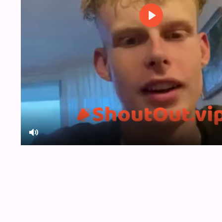
Play
Mute