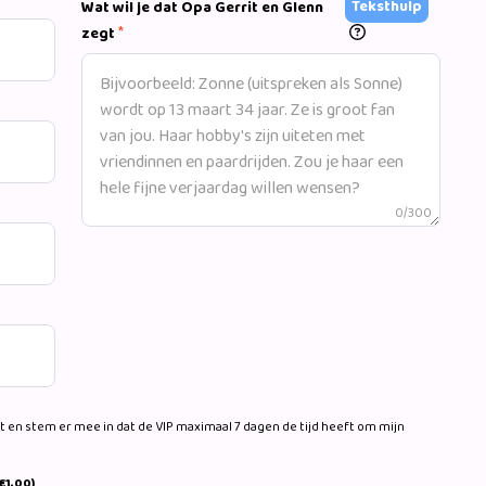
Teksthulp
Wat wil je dat Opa Gerrit en Glenn
*
zegt
0/300
 en stem er mee in dat de VIP maximaal 7 dagen de tijd heeft om mijn
€1,00)