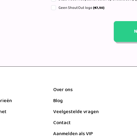
Geen ShoutOut logo
(€7,50)
N
Over ons
orieën
Blog
het
Veelgestelde vragen
Contact
Aanmelden als VIP