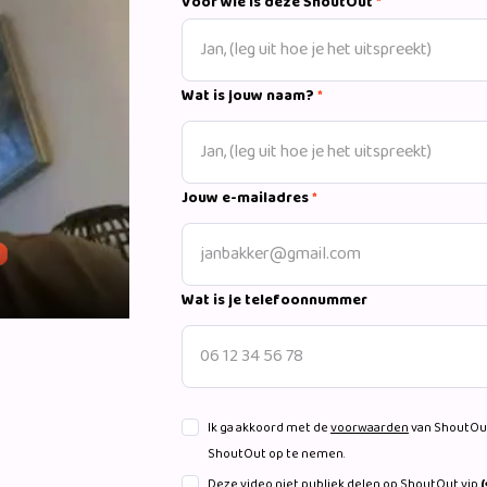
Voor wie is deze ShoutOut
*
Wat is jouw naam?
*
Jouw e-mailadres
*
Wat is je telefoonnummer
Ik ga akkoord met de
voorwaarden
van ShoutOut
ShoutOut op te nemen.
Deze video niet publiek delen op ShoutOut.vip
(