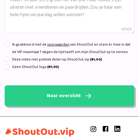
0/300
Ik ga akkoord met de
voorwaarden
van ShoutOut en stem er mee in dat
de VIP maximaal 7 dagen de tijd heeft om mijn ShoutOut op te nemen.
Deze video niet publiek delen op ShoutOut.vip
(€1,00)
Geen ShoutOut logo
(€7,50)
Naar overzicht