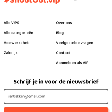
zaal deze krachten bezit. Iedere vrijwilliger die zich op het
podium begeeft wordt daardoor in feite één van de
werkelijke artiesten van de avond! Naast zijn
Alle VIPS
Over ons
hypnoseshows geeft Rasti Rostelli ook Seminars,
Opleidingen en Cursussen in Hypnose en
Alle categorieën
Blog
ontwenningssessies. Rasti Rostelli geeft al ruim 35 jaar
hypnoseshows over de gehele wereld.
Hoe werkt het
Veelgestelde vragen
Zakelijk
Contact
Aanmelden als VIP
Schrijf je in voor de nieuwsbrief