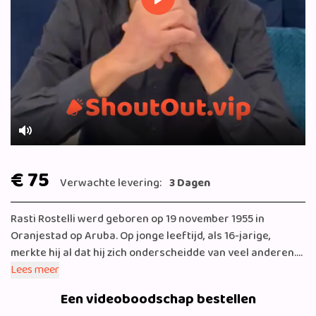
Play
Mute
€ 75
Verwachte levering:
3 Dagen
Rasti Rostelli werd geboren op 19 november 1955 in
Oranjestad op Aruba. Op jonge leeftijd, als 16-jarige,
merkte hij al dat hij zich onderscheidde van veel anderen.
Beelden in zijn gedachten werden werkelijkheid. Toch zou
Lees meer
het nog enige jaren duren voordat hij zich realiseerde
Een videoboodschap bestellen
hoeveel mensen hij hiermee van dienst kon zijn. Rasti