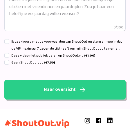
0/300
Ik ga akkoord met de
voorwaarden
van ShoutOut en stem er mee in dat
de VIP maximaal 7 dagen de tijd heeft om mijn ShoutOut op te nemen.
Deze video niet publiek delen op ShoutOut.vip
(€1,00)
Geen ShoutOut logo
(€7,50)
Naar overzicht