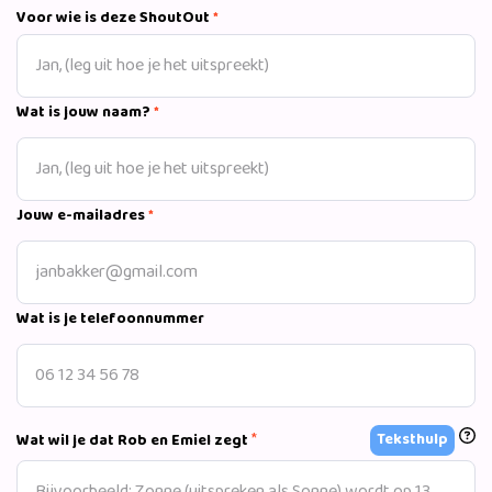
Battle, allen met magie als rode draad. Daarnaast treden
Voor wie is deze ShoutOut
*
ze op met shows en presentaties. Ook realiseren ze met
hun bedrijf WebinarCompleet online programma’s die ze
van A tot Z organiseren, realiseren én presenteren.
Wat is jouw naam?
*
Jouw e-mailadres
*
Wat is je telefoonnummer
*
Teksthulp
Wat wil je dat Rob en Emiel zegt