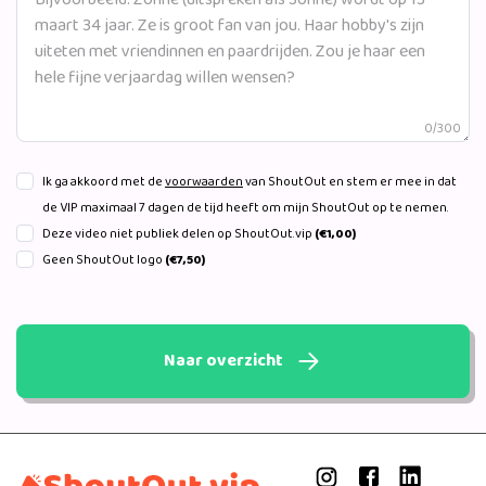
0/300
Ik ga akkoord met de
voorwaarden
van ShoutOut en stem er mee in dat
de VIP maximaal 7 dagen de tijd heeft om mijn ShoutOut op te nemen.
Deze video niet publiek delen op ShoutOut.vip
(€1,00)
Geen ShoutOut logo
(€7,50)
Naar overzicht