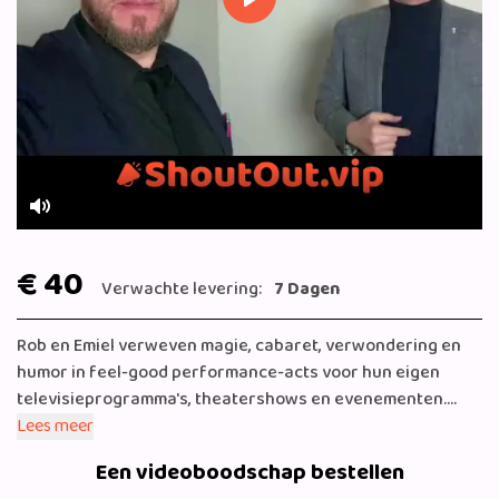
Play
Mute
€ 40
Verwachte levering:
7 Dagen
Rob en Emiel verweven magie, cabaret, verwondering en
humor in feel-good performance-acts voor hun eigen
televisieprogramma's, theatershows en evenementen.
Hun televisiecarrière begon met het programma De
Lees meer
Nieuwe Uri Geller, maar daarna volgden hun eigen
Een videoboodschap bestellen
programma’s Street Magic, School Magic én The Magic