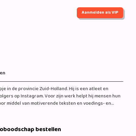
Aanmelden als VIP
gen
je in de provincie Zuid-Holland. Hij is een atleet en
volgers op Instagram. Voor zijn werk helpt hij mensen hun
door middel van motiverende teksten en voedings- en
zien in Ex on the Beach Double Dutch 2020.
eoboodschap bestellen