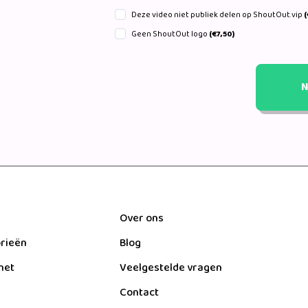
Deze video niet publiek delen op ShoutOut.vip
(
Geen ShoutOut logo
(€7,50)
N
Over ons
orieën
Blog
het
Veelgestelde vragen
Contact