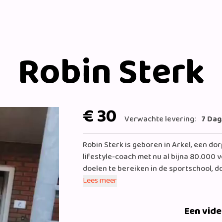
Robin Sterk
€ 30
Verwachte levering:
7 Da
Robin Sterk is geboren in Arkel, een dorp
lifestyle-coach met nu al bijna 80.000 
doelen te bereiken in de sportschool, 
sportschema’s. Daarnaast was Robin te 
Lees meer
Een vid