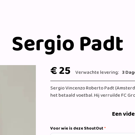
Sergio Padt
€ 25
Verwachte levering:
3 Dag
Sergio Vincenzo Roberto Padt (Amsterda
het betaald voetbal. Hij verruilde FC Gr
Een vid
Voor wie is deze ShoutOut
*