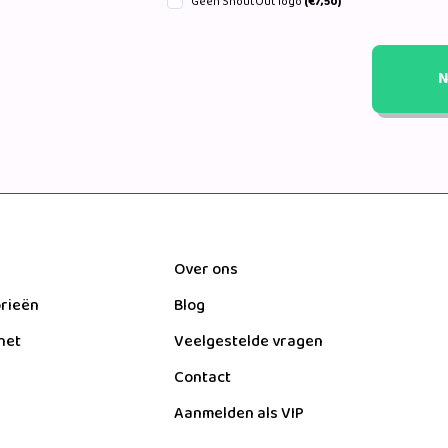
Geen ShoutOut logo
(€7,50)
N
Over ons
orieën
Blog
het
Veelgestelde vragen
Contact
Aanmelden als VIP