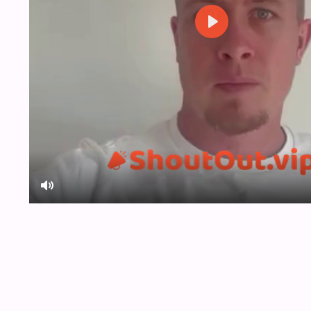
Play
Mute