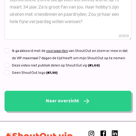
0/300
Ik ga akkoord met de
voorwaarden
van ShoutOut en stem er mee in dat
de VIP maximaal 7 dagen de tijd heeft om mijn ShoutOut op te nemen.
Deze video niet publiek delen op ShoutOut.vip
(€1,00)
Geen ShoutOut logo
(€7,50)
Naar overzicht