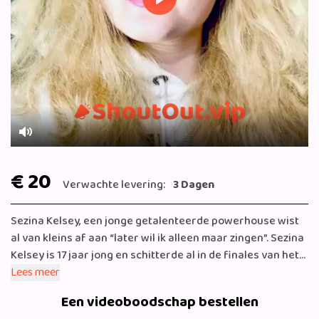
Play
Mute
€ 20
Verwachte levering:
3 Dagen
Sezina Kelsey, een jonge getalenteerde powerhouse wist
al van kleins af aan “later wil ik alleen maar zingen”. Sezina
Kelsey is 17 jaar jong en schitterde al in de finales van het
Junior Songfestival (2017) en The Voice Kids (2019) en zong
Lees meer
Sezina een prachtig duet “One Moment in Time” met
Een videoboodschap bestellen
Glennis Grace tijdens haar Whitney Tribute in een 2x