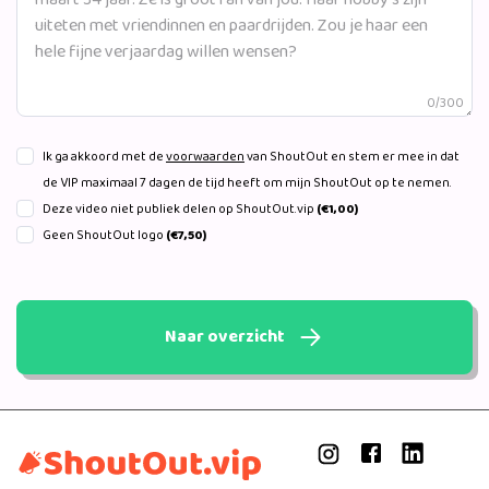
0/300
Ik ga akkoord met de
voorwaarden
van ShoutOut en stem er mee in dat
de VIP maximaal 7 dagen de tijd heeft om mijn ShoutOut op te nemen.
Deze video niet publiek delen op ShoutOut.vip
(€1,00)
Geen ShoutOut logo
(€7,50)
Naar overzicht