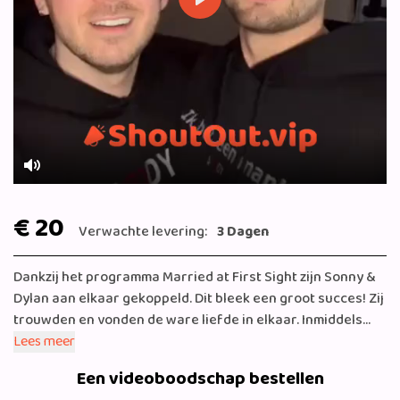
Play
Mute
€ 20
Verwachte levering:
3 Dagen
Dankzij het programma Married at First Sight zijn Sonny &
Dylan aan elkaar gekoppeld. Dit bleek een groot succes! Zij
trouwden en vonden de ware liefde in elkaar. Inmiddels
woont het koppel samen in Dordrecht en heeft nu ook hun
Lees meer
eigen kledinglijn!
Een videoboodschap bestellen