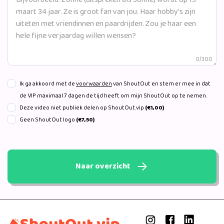
0/300
Ik ga akkoord met de
voorwaarden
van ShoutOut en stem er mee in dat
de VIP maximaal 7 dagen de tijd heeft om mijn ShoutOut op te nemen.
Deze video niet publiek delen op ShoutOut.vip
(€1,00)
Geen ShoutOut logo
(€7,50)
Naar overzicht